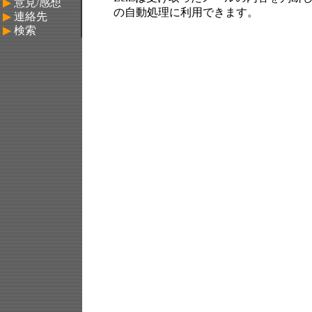
▶
意見/感想
の自動処理に利用できます。
▶
連絡先
▶
検索