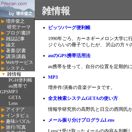
雑情報
▶
増井俊之
研究テーマ
ピッツバーグ便利帳
▶
ブログ/書評
1990年ごろ、カーネギーメロン大学に
▶
雑誌記事
▶
論文
ジぐらいの冊子でしたが、 沢山の方々の
▶
著書/訳書
auのGPS携帯活用法
▶
講演/講義
▶
Webサービス
au携帯を使って、自分の位置を定期的
▶
システム
▼
雑情報
MP3
PGH便利帳
au携帯で
増井作/演奏の音楽データです。
MP3
GPS
GETA
全文検索システムGETAの使い方
Lens
情報学研究所の高野氏と日立の西岡氏
▶
アイデア
▶
インタビュ
メール振り分けプログラムLens
▶
趣味/パズル
ー
▶
旅行/写真
Lensは受け取ったメールの内容を判断