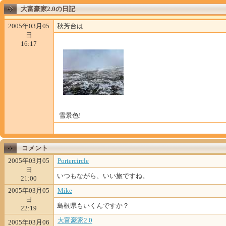
大富豪家2.0の日記
2005年03月05
秋芳台は
日
16:17
雪景色!
コメント
2005年03月05
Portercircle
日
いつもながら、いい旅ですね。
21:00
2005年03月05
Mike
日
島根県もいくんですか？
22:19
大富豪家2.0
2005年03月06