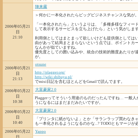
陣来霧
＞何かに一本化されたらビッグビジネスチャンスな気が
「一本化されたら」というよりは、「多種多様なフィー
2006年05月21
して表示するサービスを立ち上げたら」という気がしま
日
21:10
利用側としてはまとまって欲しいけども提供側としては
由があって結局まとまらないという点では、ポイントカ
なんかが似ていますね。
優先度としての囲い込みや、統合の技術的難度あたりが
が。
otsune
2006年05月21
http://
plagge
r.org/
日
http://
wiki.s
hibuya
.pl/
21:13
でmixi日記を含むほとんどをGmailで読んでます。
大富豪家2.0
2006年05月22
日
Plaggerってそういう用途のものだったんですね… 一般
10:38
うになるにはまだまだみたいですが。
大富豪家2.0
2006年05月22
日
「プリンタに紙がないよ」とか「サランラップ買わなき
10:40
も一本化されるようになるのかな...? TODOともマージ
2006年05月22
Yappo
日