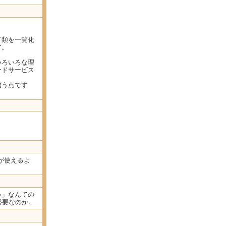
。
ド類を一覧化
す。
いろいろな理
ードサービス
違う点です
人が使えるよ
ゃ」なんての
が必要なのか。