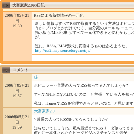
大富豪家2.0の日記
2006年05月21
RSSによる新規情報の一元化
日
新しい情報はすべてRSSで取得するという方法はポピュ
19:30
うか? ブログとかだけでなく、自分宛のメールも/ニュー
掲示板も/Mixi記事も/すべて一元化できると便利かもし
が。
逆に、RSSをIMAP形式に変換するものはあるようだ。
http://
rss2im
ap.sou
rcefor
ge.net
/ja/
コメント
咳
2006年05月21
ポピュラー‥普通の人ってRSS知ってるんでしょうか?
日
すべてNNTPになればいいのに、と主張している人を知っ
19:57
私は、iTunesでRSSを管理できると良いのに、と思います
大富豪家2.0
2006年05月21
> 普通の人ってRSS知ってるんでしょうか?
日
19:59
知らないでしょうね。私も最近までRSSリーダ使ってません
何かに一本化されたらビッグビジネスチャンスな気が。