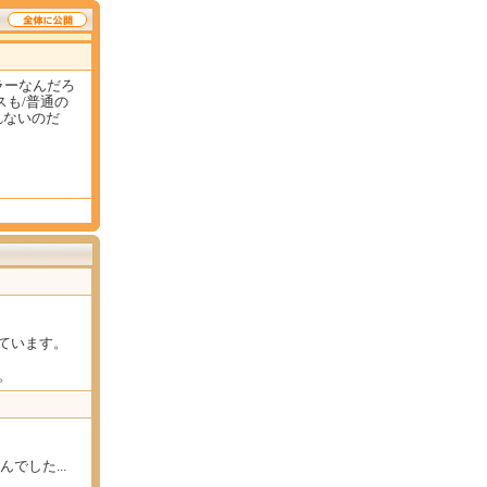
ラーなんだろ
スも/普通の
れないのだ
ています。
。
でした...