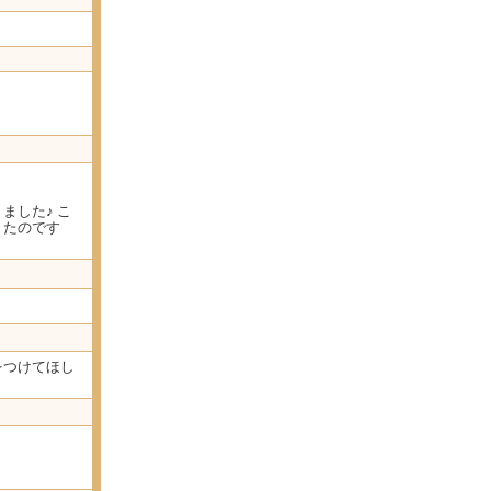
。
ました♪ こ
きたのです
をつけてほし