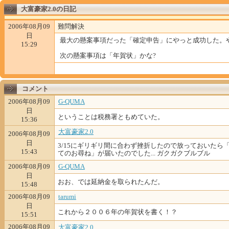
大富豪家2.0の日記
2006年08月09
難問解決
日
最大の懸案事項だった「確定申告」にやっと成功した。やれ
15:29
次の懸案事項は「年賀状」かな?
コメント
2006年08月09
G-QUMA
日
ということは税務署ともめていた。
15:36
大富豪家2.0
2006年08月09
日
3/15にギリギリ間に合わず挫折したので放っておいたら
15:43
てのお尋ね」が届いたのでした... ガクガクブルブル
2006年08月09
G-QUMA
日
おお、では延納金を取られたんだ。
15:48
2006年08月09
tarumi
日
これから２００６年の年賀状を書く！？
15:51
2006年08月09
大富豪家2.0