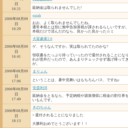
日
延納金は取られませんでした!
16:21
eurah
2006年08月09
おお、よく取られませんでしたね。
日
通常本税とは別に無申告加算税が課されるらしいですが
16:29
本税だけで済んだのなら、良かった良かった☆ミ
大富豪家2.0
2006年08月09
ゲ、そうなんですか。実は取られてたのかな?
日
領収書をたっぷり持っていったので還付されることになり
16:41
れが意外だったので、あんまりチェックせず逃げ帰って
が。
2006年08月09
まりょん
日
ということは、暑中見舞いはもちろんパス、ですね♪
17:06
安斎利洋
2006年08月09
日
延納金をとるなら、予定納税や源泉徴収に税金の割引券
17:49
いもんです。
きのちゃん
2006年08月09
> 還付されることになりました
日
18:13
大勝利おめでとうございます！！