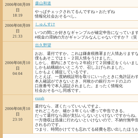
森山和道
2006年08月09
日
やっぱチェックされてるんですね＞おたずね
18:19
情報化社会おそるべし。
しゅんすけ
2006年08月09
日
いつの間にか好きなギャンブルが確定申告になっていま
21:33
#税金の滞納の方がギャンブルなんじゃないですか？（笑
出久野望
おお、還付ですか。これは鎌倉税務署まだ人情あります
僕もあそこでは１－２回人情をうけました。
2006年08月10
しかし、都内にきてから２年続けて２回修正をくらいま
しかも結構細かいところで、召し上げられました。
日
しかもよく捕捉しているです。
04:04
たとえば、一度納税証明を取りにいったときに免許証わ
本人確認ができないとき、何枚かの銀行カードの上の
口座番号で本人認証されました。まったく情報化
社会おそるべし同感です。
eurah
還付なら、遅くたっていいんですよ。
2006年08月10
それどころか、確か３年くらい遡って申告できる。
日
だって還付なら国が支払いしないといけないですからね
23:10
一方徴収は迅速に行わないといけないので、不納付無申
されるのです。
つまり、時間かけてでも忘れてる経費を思い出したほう