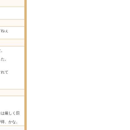
すねぇ
な。
した。
すれて
。
告は厳しく罰
が得、かな。