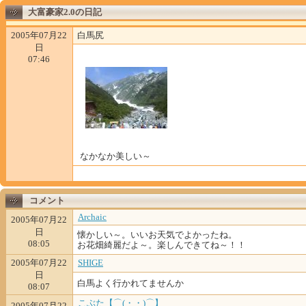
大富豪家2.0の日記
2005年07月22
白馬尻
日
07:46
なかなか美しい～
コメント
Archaic
2005年07月22
日
懐かしい～。いいお天気でよかったね。
08:05
お花畑綺麗だよ～。楽しんできてね～！！
2005年07月22
SHIGE
日
白馬よく行かれてませんか
08:07
こぶた【⌒(・・)⌒】
2005年07月22