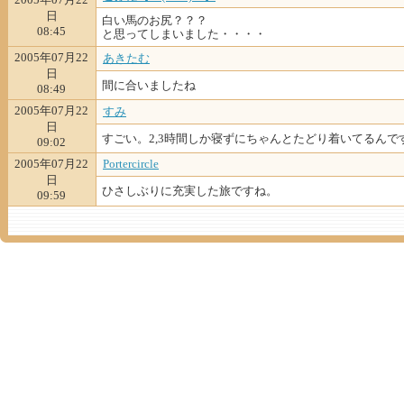
日
白い馬のお尻？？？
08:45
と思ってしまいました・・・・
2005年07月22
あきたむ
日
間に合いましたね
08:49
2005年07月22
すみ
日
すごい。2,3時間しか寝ずにちゃんとたどり着いてるんで
09:02
2005年07月22
Portercircle
日
ひさしぶりに充実した旅ですね。
09:59