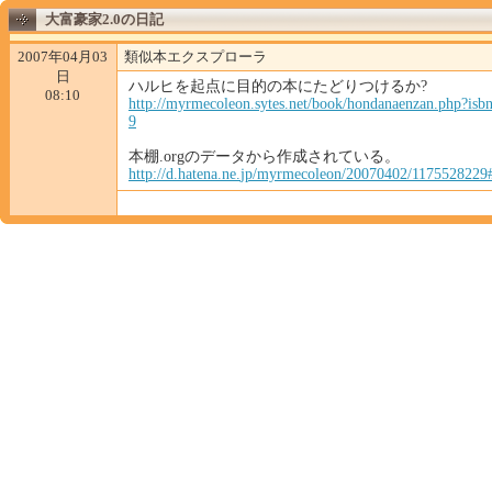
大富豪家2.0の日記
2007年04月03
類似本エクスプローラ
日
ハルヒを起点に目的の本にたどりつけるか?
08:10
http://
myrmec
oleon.
sytes.
net/bo
ok/hon
danaen
zan.ph
p?isb
9
本棚.orgのデータから作成されている。
http://
d.hate
na.ne.
jp/myr
mecole
on/200
70402/
117552
8229