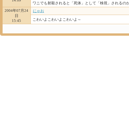
14:09
ワニでも射殺されると「死体」として「検視」されるのか.
2004年07月24
にゃお
日
こわいよこわいよこわいよ～
15:45