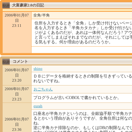
大富豪家2.0の日記
2006年01月07
全角/半角
日
住所を入力するとき「全角」しか受け付けないペー
23:11
名を入力するとき「半角カタカナ」しか受け付けな
ジがよくあるのだが、あれは一体何なんだろう? ア
と言ってしまえばそれまでなのだが、それにしては
る気もする。何か理由があるのだろうか。
コメント
shino
2006年01月07
日
ＤＢにデータを格納するときの制限を引きずってい
23:20
れないですね。
2006年01月07
おごちゃん
日
プログラムが古いCOBOLで書かれているとか。
23:23
eurah
口座名が半角カナというのは、全銀協手順で半角カ
るとかいう理由がありそうですが、全角住所は何な
2006年01月07
ね。
日
逆に半角カナ排除なのか、もしくはDBの制限なんで
23:36