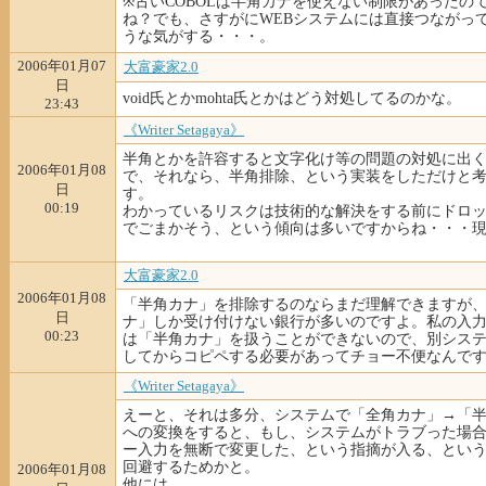
※古いCOBOLは半角カナを使えない制限があったの
ね？でも、さすがにWEBシステムには直接つながっ
うな気がする・・・。
2006年01月07
大富豪家2.0
日
void氏とかmohta氏とかはどう対処してるのかな。
23:43
《Writer Setagaya》
半角とかを許容すると文字化け等の問題の対処に出
2006年01月08
で、それなら、半角排除、という実装をしただけと
日
す。
00:19
わかっているリスクは技術的な解決をする前にドロッ
でごまかそう、という傾向は多いですからね・・・
大富豪家2.0
2006年01月08
「半角カナ」を排除するのならまだ理解できますが
日
ナ」しか受け付けない銀行が多いのですよ。私の入
00:23
は「半角カナ」を扱うことができないので、別シス
してからコピペする必要があってチョー不便なんで
《Writer Setagaya》
えーと、それは多分、システムで「全角カナ」→「
への変換をすると、もし、システムがトラブった場
ー入力を無断で変更した、という指摘が入る、とい
回避するためかと。
2006年01月08
他には、