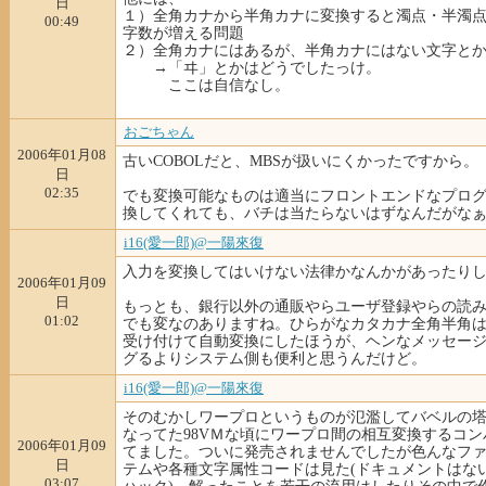
日
１）全角カナから半角カナに変換すると濁点・半濁
00:49
字数が増える問題
２）全角カナにはあるが、半角カナにはない文字と
→「ヰ」とかはどうでしたっけ。
ここは自信なし。
おごちゃん
2006年01月08
古いCOBOLだと、MBSが扱いにくかったですから。
日
02:35
でも変換可能なものは適当にフロントエンドなプロ
換してくれても、バチは当たらないはずなんだがな
i16(愛一郎)@一陽來復
入力を変換してはいけない法律かなんかがあったり
2006年01月09
日
もっとも、銀行以外の通販やらユーザ登録やらの読
01:02
でも変なのありますね。ひらがなカタカナ全角半角
受け付けて自動変換にしたほうが、ヘンなメッセー
グるよりシステム側も便利と思うんだけど。
i16(愛一郎)@一陽來復
そのむかしワープロというものが氾濫してバベルの
なってた98VＭな頃にワープロ間の相互変換するコン
2006年01月09
てました。ついに発売されませんでしたが色んなフ
日
テムや各種文字属性コードは見た(ドキュメントはな
03:07