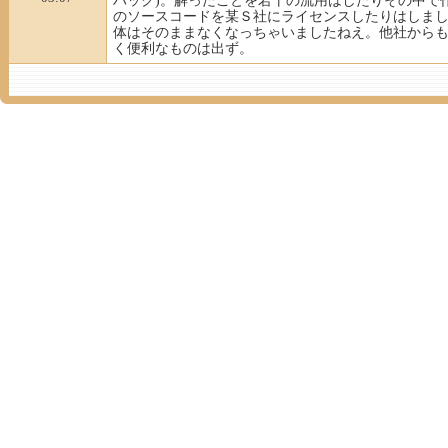
ハック)。解ったことを若干の流用はしたりその中で
のソースコードを某Ｓ社にライセンスしたりはしま
体はそのままなくなっちゃいましたねえ。他社から
く便利なものは出ず。