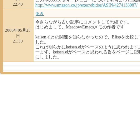
この本のカスタマーレビューについてもちょっと話
22:40
http://
www.am
azon.c
o.jp/e
xec/ob
idos/A
SIN/42
741330
87/
あき
今さらながら古い記事にコメントして恐縮です。
はじめまして、Meadow/Emacsメモの作者です
2006年05月25
日
keisen.elとの関連を知らなかったので、Elispを比較
21:50
した。
これは明らかにkeisen.elがベースのように思われます
一まず、keisen.elがベースと思われる旨をページに
にしました。