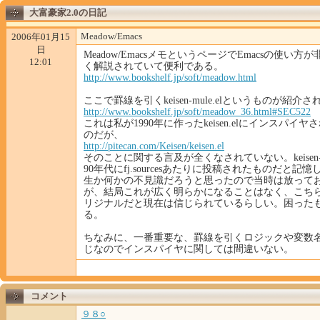
大富豪家2.0の日記
Meadow/Emacs
2006年01月15
日
Meadow/EmacsメモというページでEmacsの使い方
12:01
く解説されていて便利である。
http://
www.bo
okshel
f.jp/s
oft/me
adow.h
tml
ここで罫線を引くkeisen-mule.elというものが紹介
http://
www.bo
okshel
f.jp/s
oft/me
adow_3
6.html
#SEC52
2
これは私が1990年に作ったkeisen.elにインスパイ
のだが、
http://
piteca
n.com/
Keisen
/keise
n.el
そのことに関する言及が全くなされていない。keisen-mul
90年代にfj.sourcesあたりに投稿されたものだと記
生か何かの不見識だろうと思ったので当時は放って
が、結局これが広く明らかになることはなく、こち
リジナルだと現在は信じられているらしい。困った
る。
ちなみに、一番重要な、罫線を引くロジックや変数
じなのでインスパイヤに関しては間違いない。
コメント
９８○