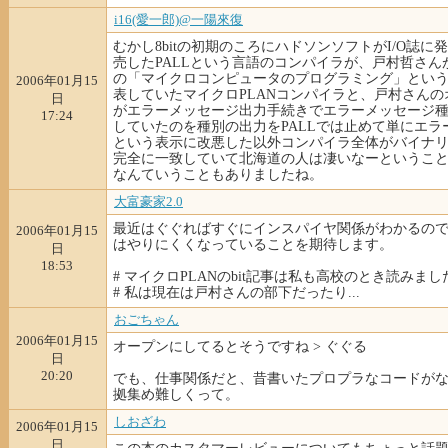
i16(愛一郎)@一陽來復
むかし8bitの初期のころにハドソンソフトがI/O誌に
売したPALLという言語のコンパイラが、戸村哲さん
の「マイクロコンピュータのプログラミング」とい
2006年01月15
表していたマイクロPLANコンパイラと、戸村さんの
日
がエラーメッセージ出力手続きでエラーメッセージ
17:24
していたのを種別の出力をPALLでは止めて単にエラ
という表示に改悪した以外コンパイラ全体がバイナ
完全に一致していて北海道の人は凄いなーというこ
なんていうこともありましたね。
大富豪家2.0
最近はぐぐればすぐにインスパイヤ関係がわかるの
2006年01月15
はやりにくくなっていることを期待します。
日
18:53
# マイクロPLANのbit記事は私も高校のとき読みまし
# 私は現在は戸村さんの部下だったり...
おごちゃん
2006年01月15
オープンにしてるとそうですね > ぐぐる
日
20:20
でも、仕事関係だと、昔書いたプロプラなコードが
拠集め難しくって。
しおざわ
2006年01月15
日