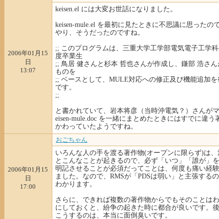
keisen.el には大変お世話になりました。
keisen-mule.el を最初に見たときに不思議に思った
やり、そうだったのですね。
;; このプログラムは、三重大学工学部電気電子工学
2006年01月15
度卒業生
日
;; 鳥居 健さんと杉本 哲也さんが作成し、鎌部 浩さ
13:07
ものを
;; ベースとして、MULE対応への修正及び機能追加
です。
;;
と書かれていて、岩本将彦（当時沖電気？）さんがマ
eisen-mule.doc を一緒にまとめたときにはすでに違
かわっていたようですね。
おごちゃん
いろんな人の手を渡る著作物(オープンに限らず)は、
とこんなことが起きるので、必ず「いつ」「誰が」
明記させることが必須だってことは、何度も痛い経
2006年01月15
ました。なので、RMSが「PDSは弱い」と主張する
日
わかります。
17:00
さらに、できれば複数の著作物からでもそのことは
にしておくと、紛争の起きた時に都合が良いです。
こうするのは、本当に面倒臭いです。