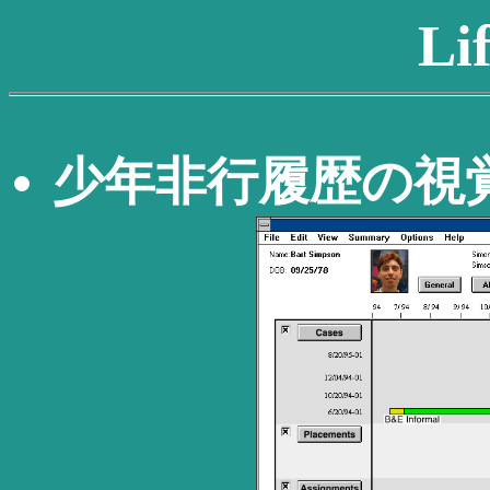
Li
少年非行履歴の視