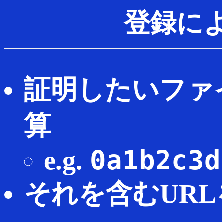
登録に
証明したいファ
算
0a1b2c3d
e.g.
それを含むUR