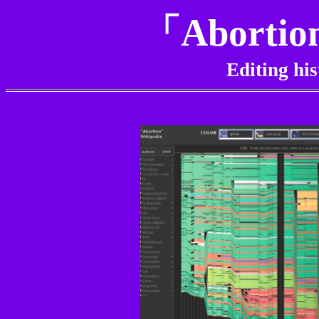
「Abort
Editing hi