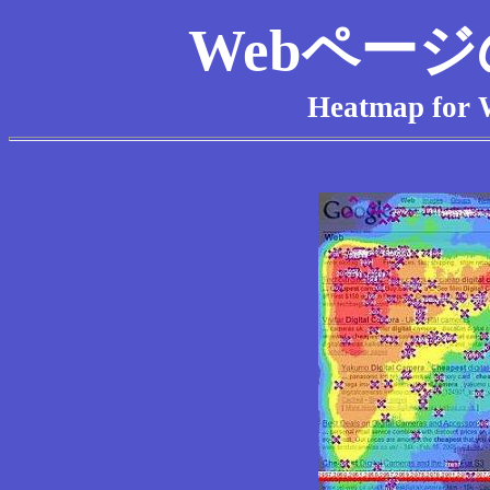
Webペー
Heatmap for W