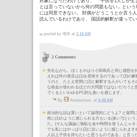
対象になったわけであり、 「子供を1人しか生
とは言っていないから何の問題もない」という理屈 
には同意できない。 対偶がどうこうとか言う人は、
読んでいるわけであり、 国語的解釈が違って
posted by 増井 at
2:16 AM
2 Comments:
失礼ながら、ぼくもやはり小田島氏と同じ感想を
えれば件の発言は(1)を意味するのであって(2)の
うのと、たとえ世間に(2)と解釈する人がいても
な税金が使われるほどの大問題ではないだろうと
でくるといわゆるPC的な臭いを感じます。
By
Anonymous
, at
4:49 AM
政治的な話は置いといて論理的にどうよ? と疑問
然に(1)のように感じられる方もいる(多い?)とい
た。(そんな議論に無駄な金や時間を使うんじゃネ
でも私にはやっぱり(2)に近いように感じられますね.
人以上子供を持ちたいと思うものである」と言った