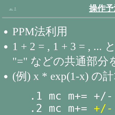
操作予
←
↑
PPM法利用
1 + 2 = , 1 + 3 = 
"=" などの共通部分
(例) x * exp(1-x) の
.1 mc m+= +/-
.2 mc m+=
+/-