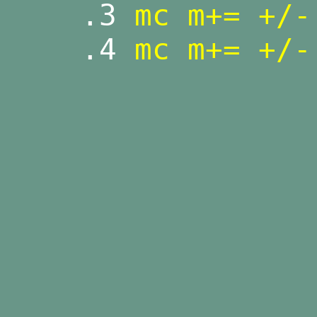
.3
mc m+= +/-
.4
mc m+= +/-