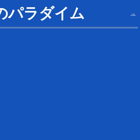
のパラダイム
→