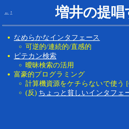
増井の提唱
←
↑
なめらかなインタフェース
可逆的/連続的/直感的
ピテカン検索
曖昧検索の活用
富豪的プログラミング
計算機資源をケチらないで使う [Cooper
(反)
ちょっと貧しいインタフェ