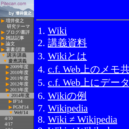
▶
増井俊之
研究テーマ
▶
ブログ/書評
▶
雑誌記事
▶
論文
▶
著書/訳書
▼
講演/講義
▼
慶應講義
▶
2009年度
▶
2010年度
▶
2011年度
▶
2012年度
▶
2013年度
▼
2014年度
▶
IF'14
▶
PGM'14
▼
Web'14
4/10
4/17