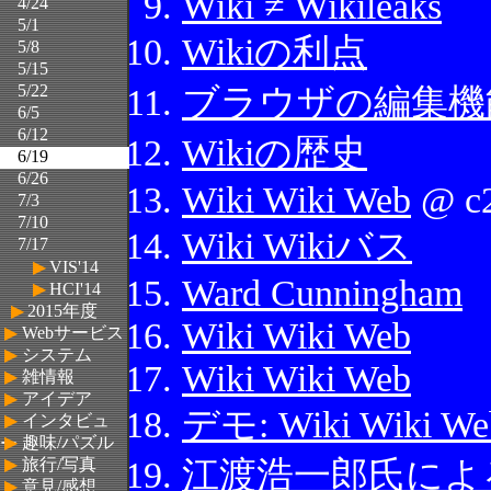
4/24
5/1
5/8
5/15
5/22
6/5
6/12
6/19
6/26
7/3
7/10
7/17
▶
VIS'14
▶
HCI'14
▶
2015年度
▶
Webサービス
▶
システム
▶
雑情報
▶
アイデア
▶
インタビュ
▶
趣味/パズル
ー
▶
旅行/写真
▶
意見/感想