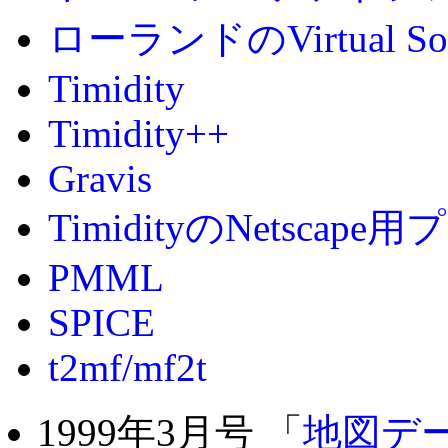
ローランドのVirtual Sou
Timidity
Timidity++
Gravis
TimidityのNetscap
PMML
SPICE
t2mf/mf2t
1999年3月号 「
地図デ