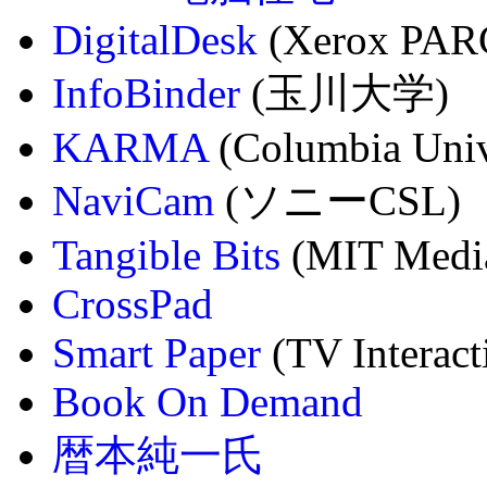
DigitalDesk
(Xerox PAR
InfoBinder
(玉川大学)
KARMA
(Columbia Univ
NaviCam
(ソニーCSL)
Tangible Bits
(MIT Medi
CrossPad
Smart Paper
(TV Interact
Book On Demand
暦本純一氏