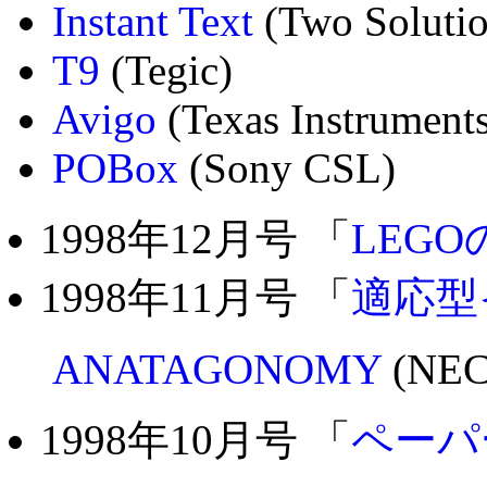
Instant Text
(Two Solutio
T9
(Tegic)
Avigo
(Texas Instrument
POBox
(Sony CSL)
1998年12月号 「
LEGOの
1998年11月号 「
適応型
ANATAGONOMY
(NEC
1998年10月号 「
ペーパ