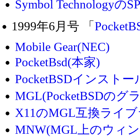
Symbol TechnologyのS
1999年6月号 「
PocketB
Mobile Gear(NEC)
PocketBsd(本家)
PocketBSDインスト
MGL(PocketBSD
X11のMGL互換ライ
MNW(MGL上のウィ