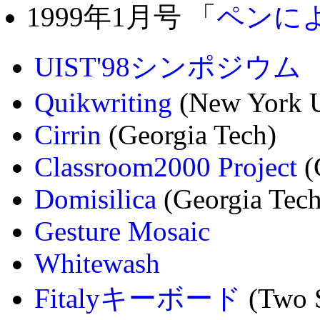
1999年1月号 「
ペンに
UIST'98シンポジウム
Quikwriting
(New York U
Cirrin
(Georgia Tech)
Classroom2000 Project
(
Domisilica
(Georgia Tech
Gesture Mosaic
Whitewash
Fitalyキーボード
(Two S