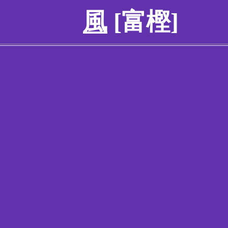
風
[富樫]