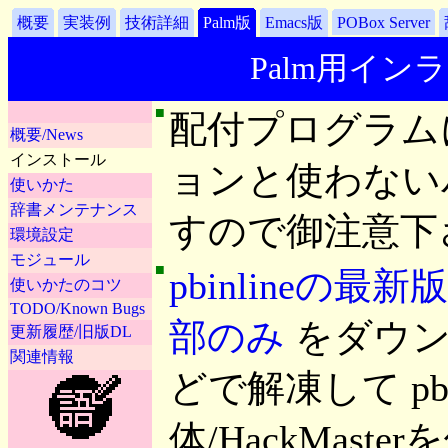
概要
実装例
技術詳細
Palm版
Emacs版
POBox Server
Palm用インラ
■
■
配付プログラムには
概要/News
インストール
ョンと使わない
使いかた
辞書メンテナンス
すので御注意下
環境設定
モジュール
■
pbinlineの最新版
使いかたのコツ
TODO/Known Bugs
部のみ
をダウンロー
更新履歴/旧版DL
関連情報
どで解凍して pbin
体/HackMast