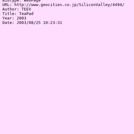
Bibtype: WebPage

URL: http://www.geocities.co.jp/SiliconValley/4494/

Author: TEEV

Title: TeaPad

Year: 2003

Date: 2003/08/25 10:23:31